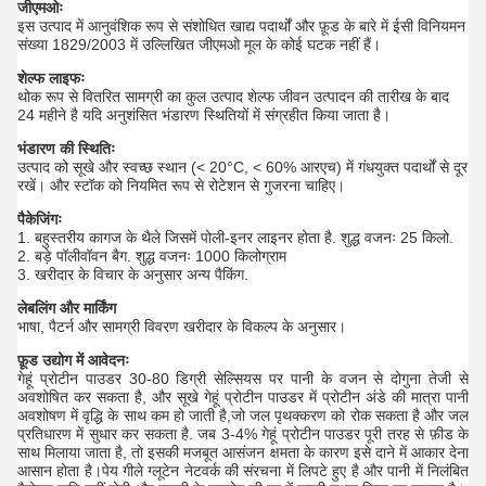
जीएमओः
इस उत्पाद में आनुवंशिक रूप से संशोधित खाद्य पदार्थों और फ़ूड के बारे में ईसी विनियमन
संख्या 1829/2003 में उल्लिखित जीएमओ मूल के कोई घटक नहीं हैं।
शेल्फ लाइफः
थोक रूप से वितरित सामग्री का कुल उत्पाद शेल्फ जीवन उत्पादन की तारीख के बाद
24 महीने है यदि अनुशंसित भंडारण स्थितियों में संग्रहीत किया जाता है।
भंडारण की स्थितिः
उत्पाद को सूखे और स्वच्छ स्थान (< 20°C, < 60% आरएच) में गंधयुक्त पदार्थों से दूर
रखें। और स्टॉक को नियमित रूप से रोटेशन से गुजरना चाहिए।
पैकेजिंगः
1. बहुस्तरीय कागज के थैले जिसमें पोली-इनर लाइनर होता है. शुद्ध वजनः 25 किलो.
2. बड़े पॉलीवॉवन बैग. शुद्ध वजनः 1000 किलोग्राम
3. खरीदार के विचार के अनुसार अन्य पैकिंग.
लेबलिंग और मार्किंग
भाषा, पैटर्न और सामग्री विवरण खरीदार के विकल्प के अनुसार।
फ़ूड उद्योग में आवेदनः
गेहूं प्रोटीन पाउडर 30-80 डिग्री सेल्सियस पर पानी के वजन से दोगुना तेजी से
अवशोषित कर सकता है, और सूखे गेहूं प्रोटीन पाउडर में प्रोटीन अंडे की मात्रा पानी
अवशोषण में वृद्धि के साथ कम हो जाती है,जो जल पृथक्करण को रोक सकता है और जल
प्रतिधारण में सुधार कर सकता है. जब 3-4% गेहूं प्रोटीन पाउडर पूरी तरह से फ़ीड के
साथ मिलाया जाता है, तो इसकी मजबूत आसंजन क्षमता के कारण इसे दाने में आकार देना
आसान होता है।पेय गीले ग्लूटेन नेटवर्क की संरचना में लिपटे हुए है और पानी में निलंबित