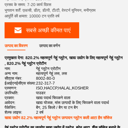
प्रसव के समय: 7-20 कार्य दिवस
भुगतान शर्तें: एल/सी, डी/ए, डी/पी, टी/टी, वेस्टर्न यूनियन, मनीग्राम
आपूर्ति की क्षमता: 10000 टन प्रति वर्ष
सबसे अच्छी कीमत पाएं
उत्पाद का विवरण
उत्पाद का वर्णन
प्रमुखता देना:
820.2% महत्वपूर्ण गेहूं ग्लूटेन
,
खाद्य उद्योग के लिए महत्वपूर्ण गेहूं ग्लूटेन
,
820.2% गेहूं ग्लूटेन प्रोटीन
नाम:
गेहूं ग्लूटेन प्रोटीन
अन्य नाम:
महत्वपूर्ण गेहूं लस, लस
सीएएस नंबर:
8002-80-0
ईआईएनईसीएस संख्या:
232-317-7
प्रमाणन:
ISO,HACCP,HALAL,KOSHER
उपस्थिति:
पाउडर
प्रकार:
खाद्य पदार्थ चिपकने वाला
आवेदन:
खाद्य योजक, मांस उत्पादों के लिए चिपकने वाला पदार्थ
पैकेजिंग:
बैग, 25 किलो / बैग या टन बैग
शेल्फ लाइफ:
2 वर्ष
खाद्य उद्योग 82.2% महत्वपूर्ण गेहूं ग्लूटेन उत्पादन ग्लूटेन कली आटा हैम सॉसेज
गेहूं ग्लूटेन प्रोटीन का उपयोग खाद्य उद्योग में ग्लूटेन, ब्रेन आटा, शैंक सॉसेज बनाने के