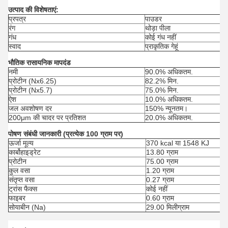
उत्पाद की विशेषताएं:
प्रपत्र
पाउडर
रंग
थोड़ा पीला
गंध
कोई गंध नहीं
स्वाद
प्राकृतिक गेहूं
भौतिक रासायनिक मापदंड
नमी
90.0% अधिकतम.
प्रोटीन (Nx6.25)
82.2% मिन.
प्रोटीन (Nx5.7)
75.0% मिन.
ऐश
10.0% अधिकतम.
जल अवशोषण दर
150% न्यूनतम।
200μm की चादर पर प्रतिशत
20.0% अधिकतम.
पोषण संबंधी जानकारी (प्रत्येक 100 ग्राम पर)
ऊर्जा मूल्य
370 kcal या 1548 KJ
कार्बोहाइड्रेट
13.80 ग्राम
प्रोटीन
75.00 ग्राम
कुल वसा
1.20 ग्राम
संतृप्त वसा
0.27 ग्राम
ट्रांस फैक्स
कोई नहीं
फाइबर
0.60 ग्राम
सोयाबीन (Na)
29.00 मिलीग्राम