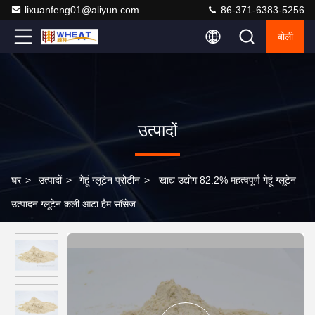
lixuanfeng01@aliyun.com
86-371-6383-5256
बोली
उत्पादों
घर
>
उत्पादों
>
गेहूं ग्लूटेन प्रोटीन
>
खाद्य उद्योग 82.2% महत्वपूर्ण गेहूं ग्लूटेन
उत्पादन ग्लूटेन कली आटा हैम सॉसेज