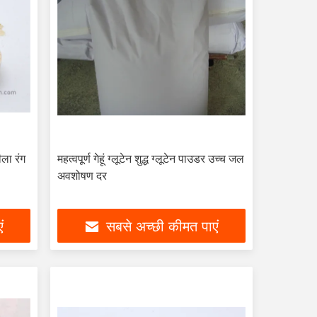
ीला रंग
महत्वपूर्ण गेहूं ग्लूटेन शुद्ध ग्लूटेन पाउडर उच्च जल
अवशोषण दर
ं
सबसे अच्छी कीमत पाएं