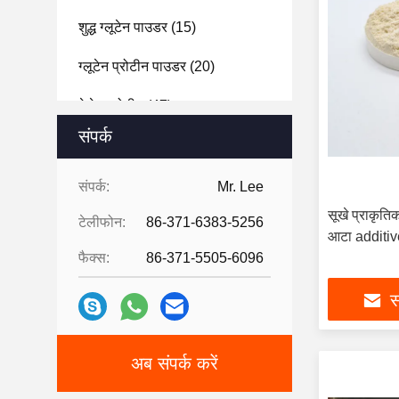
शुद्ध ग्लूटेन पाउडर
(15)
ग्लूटेन प्रोटीन पाउडर
(20)
पेलेट प्रोटीन
(47)
संपर्क
संपर्क:
Mr. Lee
सूखे प्राकृतिक 
टेलीफोन:
86-371-6383-5256
आटा additi
फैक्स:
86-371-5505-6096
स
अब संपर्क करें