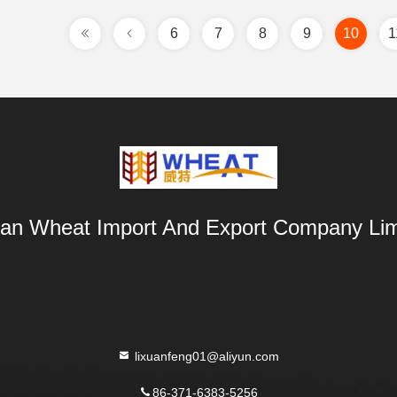
6
7
8
9
10
1
an Wheat Import And Export Company Lim
lixuanfeng01@aliyun.com
86-371-6383-5256