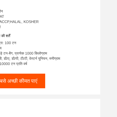
चीन
EAT
O,HACCP,HALAL, KOSHER
ी
ी शर्तें
त्रा: 100 टन
्य
ड़े टन-बैग, प्रत्येक 1000 किलोग्राम
सी, डी/ए, डी/पी, टी/टी, वेस्टर्न यूनियन, मनीग्राम
: 10000 टन प्रति वर्ष
बसे अच्छी कीमत पाएं