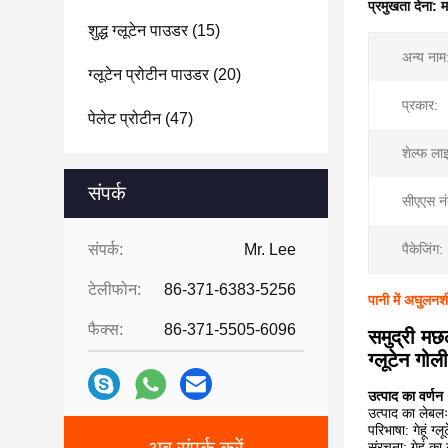
प्रमुखता देना:
म
शुद्ध ग्लूटेन पाउडर
(15)
अन्य नाम
ग्लूटेन प्रोटीन पाउडर
(20)
प्रकार:
पेलेट प्रोटीन
(47)
शेल्फ ला
संपर्क
सीएएस नं
संपर्क:
Mr. Lee
पैकेजिंग:
टेलीफोन:
86-371-6383-5256
पानी में अघुलनश
फैक्स:
86-371-5505-6096
समुद्री मछ
ग्लूटेन गोली
उत्पाद का वर्णन
उत्पाद का लेबलः 
परिभाषा: गेहूं ग्
संरचना: गेहूं क