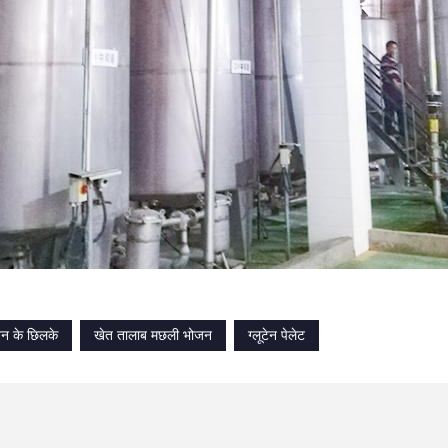
न के छिलके
खेत तालाब मछली भोजन
ग्लूटेन पेलेट