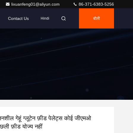
lixuanfeng01@aliyun.com
86-371-6383-5256
Contact Us
बोली
Hindi
लनशील गेहूं ग्लूटेन फ़ीड पेलेट्स कोई जीएमओ
छली फ़ीड योज्य नहीं