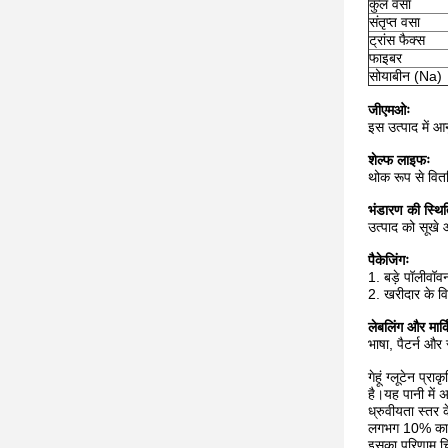
कुल वसा
संतृप्त वसा
ट्रांस फैक्स
फाइबर
सोयाबीन (Na)
जीएमओः
इस उत्पाद में आ
शेल्फ लाइफः
थोक रूप से वितर
भंडारण की स्थित
उत्पाद को सूखे 
पैकेजिंगः
1. बड़े पॉलीवॉव
2. खरीदार के वि
लेबलिंग और मार्क
भाषा, पैटर्न और
गेहूं ग्लूटेन प्
है।यह पानी में 
ध्रुवीयता स्तर 
लगभग 10% का ध्र
इसका परिणाम चिप