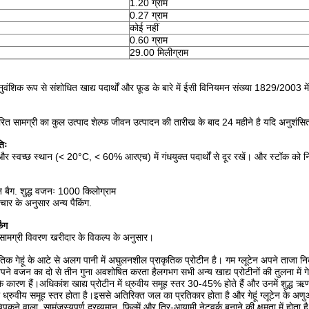
1.20 ग्राम
0.27 ग्राम
कोई नहीं
0.60 ग्राम
29.00 मिलीग्राम
नुवंशिक रूप से संशोधित खाद्य पदार्थों और फ़ूड के बारे में ईसी विनियमन संख्या 1829/2003
ित सामग्री का कुल उत्पाद शेल्फ जीवन उत्पादन की तारीख के बाद 24 महीने है यदि अनुशंसित भ
िः
और स्वच्छ स्थान (< 20°C, < 60% आरएच) में गंधयुक्त पदार्थों से दूर रखें। और स्टॉक को 
न बैग. शुद्ध वजनः 1000 किलोग्राम
चार के अनुसार अन्य पैकिंग.
िंग
 सामग्री विवरण खरीदार के विकल्प के अनुसार।
राकृतिक गेहूं के आटे से अलग पानी में अघुलनशील प्राकृतिक प्रोटीन है। गम ग्लूटेन अपने ताजा नि
अपने वजन का दो से तीन गुना अवशोषित करता हैलगभग सभी अन्य खाद्य प्रोटीनों की तुलना में गेह
के कारण हैं।अधिकांश खाद्य प्रोटीन में ध्रुवीय समूह स्तर 30-45% होते हैं और उनमें शुद्ध ऋणा
ुवीय समूह स्तर होता है।इससे अतिरिक्त जल का प्रतिकार होता है और गेहूं ग्लूटेन के अणुओं 
कने वाला, सामंजस्यपूर्ण द्रव्यमान, फिल्में और त्रि-आयामी नेटवर्क बनाने की क्षमता में होता 