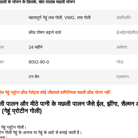
छली के भोजन के छिलके
,
खेत तालाब मछली भोजन
:
महत्वपूर्ण गेहूं लस गोली, VWG, लस गोली
उपस्थिति:
फ़ीड पोषण बढ़ाने वाले
ईआईएनईसीएस 
इफ:
24 महीने
आवेदन:
बर:
8002-80-0
ग्रेड:
टन बैग
प्रमाणन:
ील गेहूं ग्लूटेन फ़ीड पेलेट्स कोई जीएमओ वाणिज्यिक मछली फ़ीड योज्य नहीं
ली पालन और मीठे पानी के मछली पालन जैसे ईल, झींगा, सैल्मन आदि
 (गेहूं प्रोटीन गोली)
गेहूं ग्लूटेन गोली।
लूटेन गोली गेहूं के अनाज या गेहूं के आटे से बनाई जाती है।
ा लस।