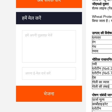
अब संपर्क करें
जीएमओ मुक्त!
शेल्फ लाइफ (पै
Wheat Protein pe
हमें मेल करें
किया जाता है। य
उत्पाद की विशेषत
प्रपत्र
रंग
गंध
स्वाद
भौतिक रासायनि
नमी
प्रोटीन (Nx6.
प्रोटीन (Nx5.
ऐश
गोली का व्यास
गोली की लंबाई
भेजना
पोषण संबंधी जान
ऊर्जा मूल्य
कार्बोहाइड्रेट
प्रोटीन