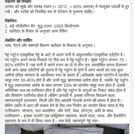
भंडारण की स्थितिः
उत्पाद को सूखे और स्वच्छ स्थान (< 20°C, < 60% आरएच) में गंधयुक्त पदार्थों से दूर
रखें। और स्टॉक को नियमित रूप से रोटेशन से गुजरना चाहिए।
पैकेजिंगः
1. बड़े पॉलीवॉवन बैग. शुद्ध वजनः 1000 किलोग्राम
2. खरीदार के विचार के अनुसार अन्य पैकिंग.
लेबलिंग और मार्किंग
भाषा, पैटर्न और सामग्री विवरण खरीदार के विकल्प के अनुसार।
गेहूं ग्लूटेन प्राकृतिक गेहूं के आटे से अलग पानी में अघुलनशील प्राकृतिक प्रोटीन है।
गम ग्लूटेन अपने ताजा निकाले गए गीले रूप में गेहूं ग्लूटेन है। शुष्क ग्लूटेन लगभग 70 ∼
85% प्रोटीन है।यह पानी में अपने वजन का दो से तीन गुना अवशोषित करता हैलगभग
सभी अन्य खाद्य प्रोटीनों की तुलना में गेहूं ग्लूटेन के गुणों में अंतर काफी हद तक कुल
अमीनो एसिड संरचना के ध्रुवीयता स्तर के कारण हैं।अधिकांश खाद्य प्रोटीन में ध्रुवीय
समूह स्तर 30-45% होते हैं और उनमें शुद्ध ऋणात्मक आवेश होता है, जबकि गेहूं ग्लूटेन
में शुद्ध सकारात्मक आवेश के साथ लगभग 10% का ध्रुवीय समूह स्तर होता है।इससे
अतिरिक्त जल का प्रतिकार होता है और गेहूं ग्लूटेन के अणुओं का निकट संबंध होता है
और विसारण प्रतिरोध होता है।बेकिंग उत्पादों में, इसका परिणाम चिपकने वाला,
सामंजस्यपूर्ण द्रव्यमान, फिल्में और त्रि-आयामी नेटवर्क बनाने की क्षमता में होता है।
बेकिंग उद्योग में आटा की ताकत देने के लिए लस निर्माण का उपयोग किया जाता है,गैस
प्रतिधारण, संरचना, जल अवशोषण, और रोटी, केक, डोनट्स, आदि के साथ
प्रतिधारण। इसका उपयोग एक फॉर्मूलेशन सहायता, बांधने वाला, भराव, और टैबलेटिंग
सहायता के रूप में भी किया जाता है। लस देखें; महत्वपूर्ण गेहूं लस।