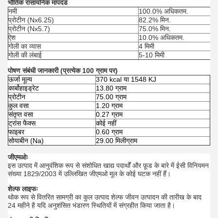
भौतिक रासायनिक मापदंड
नमी
100.0% अधिकतम.
प्रोटीन (Nx6.25)
82.2% मिन.
प्रोटीन (Nx5.7)
75.0% मिन.
ऐश
10.0% अधिकतम.
गोली का व्यास
4 मिमी
गोली की लंबाई
5-10 मिमी
पोषण संबंधी जानकारी (प्रत्येक 100 ग्राम पर)
ऊर्जा मूल्य
370 kcal या 1548 KJ
कार्बोहाइड्रेट
13.80 ग्राम
प्रोटीन
75.00 ग्राम
कुल वसा
1.20 ग्राम
संतृप्त वसा
0.27 ग्राम
ट्रांस फैक्स
कोई नहीं
फाइबर
0.60 ग्राम
सोयाबीन (Na)
29.00 मिलीग्राम
जीएमओः
इस उत्पाद में आनुवंशिक रूप से संशोधित खाद्य पदार्थों और फ़ूड के बारे में ईसी विनियमन
संख्या 1829/2003 में उल्लिखित जीएमओ मूल के कोई घटक नहीं हैं।
शेल्फ लाइफः
थोक रूप से वितरित सामग्री का कुल उत्पाद शेल्फ जीवन उत्पादन की तारीख के बाद
24 महीने है यदि अनुशंसित भंडारण स्थितियों में संग्रहीत किया जाता है।