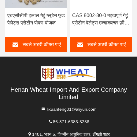
एचएसीसीपी हलाल गेहूं ग्लूटेन फ़ूड
CAS 8002-80-0 महत्वपूर्ण गेहूं
पेलेट्स प्रोटीन पोषण योजक
प्रोटीन पेलेट्स एक्वाकल्चर फ़ीड
एडिटिव
सबसे अच्छी कीमत पाएं
सबसे अच्छी कीमत पाएं
Henan Wheat Import And Export Company
Limited
lixuanfeng01@aliyun.com
86-371-6383-5256
1401, भवन 5, जिन्नीन आधुनिक शहर, झेंगझौ शहर