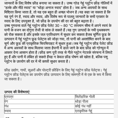
जानवरों के लिए विशेष फ़ीड बनाया जा सकता है। उच्च ग्रेड गेहूं ग्लूटेन फ़ीड गोलियों में
"हल्के और मीठे स्वाद" या "थोड़ा अनाज स्वाद" होता है। जब अन्य अवयवों के साथ
मिश्रित किया जाता है, तो यह एक बहुत ही अच्छा भोजन है।यह कहा जा सकता है कि
यह पूर्ण रंग है, स्वाद और स्वाद, और विशेष रूप से पालतू जानवरों के सभी प्रकार के
स्वाद के लिए उपयुक्त है, जो फ़ीड के उपयोग की दर को बहुत बढ़ाता है।
उच्च गुणवत्ता वाले गेहूं ग्लूटेन फ़ीड पेलेट 30 ~ 80 °C तापमान सीमा में अपने स्वयं के
पानी के वजन का दोगुना तेजी से सांस ले सकते हैं।यह गुण उत्पादों के नमी पृथक्करण
को रोक सकता है और इसके जल प्रतिधारण में सुधार कर सकता हैजब चूर्णित फ़ूड के
उत्पादन में गेहूं ग्लूटेन फ़ूड पेलेट्स को जोड़ा गया, तो पानी को अवशोषित करने के बाद
चूर्ण और फ़ूड की प्राकृतिक चिपचिपाहट में सुधार हुआ।जब गेहूं ग्लूटेन फ़ीड पेलेट फ़ीड
में अन्य अवयवों के साथ मिलाया जाता हैपानी में डाले जाने के बाद फ़ीड को ग्रेन्युल में
आकार देना आसान होता है।फ़ीड कण पूरी तरह से गीले ग्लूटेन नेटवर्क संरचना में लिपटे
हुए हैं और पानी में लंबित हो सकते हैंयह न केवल फ़ीड पोषण को खोता है, बल्कि पशु
ग्लूटेन के उपयोग की दर में भी काफी सुधार करता है।
फ़ीड उद्योग, गायों, सूअरों और पोल्ट्री फ़ीडिंग के लिए गेहूं ग्लूटेन फ़ीड पेलेट्स। गेहूं
ग्लूटेन फ़ीड पेलेट्स का उपयोग फ़ीड उत्पादन के लिए सामग्री में से एक के रूप में किया
जा सकता है।
उत्पाद की विशेषताएं:
प्रपत्र
सिलेंडरिक गोली
रंग
थोड़ा पीला
गंध
कोई गंध नहीं
स्वाद
प्राकृतिक गेहूं