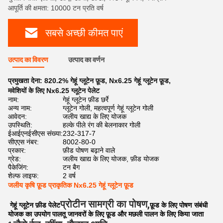
आपूर्ति की क्षमता: 10000 टन प्रति वर्ष
सबसे अच्छी कीमत पाएं
उत्पाद का विवरण
उत्पाद का वर्णन
प्रमुखता देना:
820.2% गेहूं ग्लूटेन फ़ूड
,
Nx6.25 गेहूं ग्लूटेन फ़ूड
,
मवेशियों के लिए Nx6.25 ग्लूटेन पेलेट
नाम:
गेहूं ग्लूटेन फ़ीड छर्रे
अन्य नाम:
ग्लूटेन गोली, महत्वपूर्ण गेहूं ग्लूटेन गोली
आवेदन:
जलीय खाद्य के लिए योजक
उपस्थिति:
हल्के पीले रंग की बेलनाकार गोली
ईआईएनईसीएस संख्या:
232-317-7
सीएएस नंबर:
8002-80-0
प्रकार:
फ़ीड पोषण बढ़ाने वाले
ग्रेड:
जलीय खाद्य के लिए योजक, फ़ीड योजक
पैकेजिंग:
टन बैग
शेल्फ लाइफ:
2 वर्ष
जलीय कृषि फ़ूड प्राकृतिक Nx6.25 गेहूं ग्लूटेन फ़ूड
प्रोटीन सामग्री का पोषण,
गेहूं ग्लूटेन फ़ीड पेलेट
फ़ूड के लिए पोषण संबंधी
योजक का उपयोग पालतू जानवरों के लिए फ़ूड और मछली पालन के लिए किया जाता