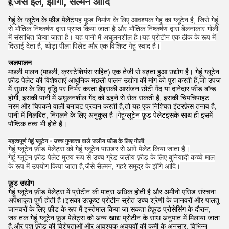
जैसे ईल, झींगा, सैल्मन आदि
है,
गेहूं के ग्लूटेन के फ़ीड पेलेट
यह फ़ूड निर्माण के लिए आवश्यक गेहूं का ग्लूटेन है, जिसे गेहूं
से भौतिक निष्कर्षण द्वारा प्राप्त किया जाता है और भौतिक निष्कर्षण द्वारा बेलनाकार गोली
में संसाधित किया जाता है। यह पानी में अघुलनशील है।यह प्रोटीन एक ठीक के रूप में
दिखाई देता है, थोड़ा पीला पिलेट और एक विशिष्ट गेहूं स्वाद है।
जलपालन
मछली पालन (मछली, क्रस्टेशियंस सहित) एक तेजी से बढ़ता हुआ उद्योग है। गेहूं ग्लूटेन
फ़ीड पेलेट की विशेषताएं आधुनिक मछली पालन उद्योग की मांग को पूरा करती हैं,जो उपज
में सुधार के लिए वृद्धि पर निर्भर करता हैइसकी आसंजन छोटी गेंद या दानेदार फीड बॉन्ड
होगी; इसकी पानी में अघुलनशील गेंद को ढहने से रोक सकती है; इसकी चिपचिपाहट
नरम और चिपकने वाली बनावट प्रदान करती है,तो यह एक निश्चित इंटरफ़ेस तनाव है,
पानी में निलंबित, निगलने के लिए अनुकूल है।
गेहूं
ग्लूटेन फ़ूड पेलेट
इसके साथ ही इसमें
पौष्टिक तत्व भी होते हैं।
महत्वपूर्ण गेहूं ग्लूटेन - उच्च गुणवत्ता वाले जलीय फ़ीड के लिए गोली
गेहूं ग्लूटेन फ़ीड पेलेट्स को गेहूं ग्लूटेन पाउडर से आगे पेलेट किया जाता है।
गेहूं ग्लूटेन फ़ीड पेलेट मुख्य रूप से उच्च ग्रेड जलीय फ़ीड के लिए बुनियादी कच्चे माल
के रूप में उपयोग किया जाता है,जैसे सैल्मन, गहरे समुद्र के झींगे आदि।
फ़ूड उद्योग
गेहूं ग्लूटेन फ़ीड पेलेट्स में प्रोटीन की मात्रा अधिक होती है और अमीनो एसिड संरचना
अपेक्षाकृत पूर्ण होती है।इसका उत्कृष्ट प्रोटीन स्रोत उच्च श्रेणी के जानवरों और पालतू
जानवरों के लिए फ़ीड के रूप में इस्तेमाल किया जा सकता हैफ़ूड प्रोसेसिंग के दौरान,
जब तक गेहूं ग्लूटेन फ़ूड पेलेट्स को अन्य खाद्य प्रोटीन के साथ अनुपात में मिलाया जाता
है,और पशु फ़ीड की विशेषताओं और आवश्यक अवयवों की कमी के अनुसार, विभिन्न