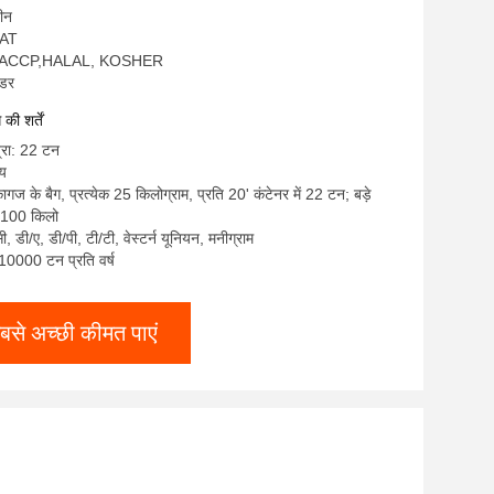
चीन
EAT
O,HACCP,HALAL, KOSHER
उडर
ी शर्तें
्रा: 22 टन
्य
ागज के बैग, प्रत्येक 25 किलोग्राम, प्रति 20' कंटेनर में 22 टन; बड़े
ेक 100 किलो
सी, डी/ए, डी/पी, टी/टी, वेस्टर्न यूनियन, मनीग्राम
: 10000 टन प्रति वर्ष
बसे अच्छी कीमत पाएं