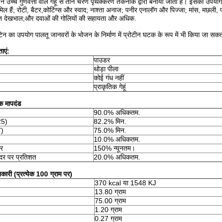
टेन उच्च गुणवत्ता वाले गेहूं से तीन चरण पृथक्करण तकनीक द्वारा बनाया जाता है। इसका उपयोग खा
मिल हैं; रोटी, बैटर,कोटिंग्स और स्वाद; नाश्ता अनाज; पनीर एनालॉग और पिज्जा; मांस, मछली, 
तिगत देखभाल;और दवाओं की गोलियों की सहायता और अधिक.
 ग्लूटेन का उपयोग पालतू जानवरों के भोजन के निर्माण में प्रोटीन घटक के रूप में भी किया जा सक
ाएं:
पाउडर
थोड़ा पीला
कोई गंध नहीं
प्राकृतिक गेहूं
क मापदंड
90.0% अधिकतम.
25)
82.2% मिन.
7)
75.0% मिन.
10.0% अधिकतम.
र
150% न्यूनतम।
र पर प्रतिशत
20.0% अधिकतम.
कारी (प्रत्येक 100 ग्राम पर)
370 kcal या 1548 KJ
13.80 ग्राम
75.00 ग्राम
1.20 ग्राम
0.27 ग्राम