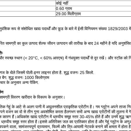
कोई नहीं
0.60 ग्राम
29.00 मिलीग्राम
नुवंशिक रूप से संशोधित खाद्य पदार्थों और फ़ूड के बारे में ईसी विनियमन संख्या 1829/2003
ित सामग्री का कुल उत्पाद शेल्फ जीवन उत्पादन की तारीख के बाद 24 महीने है यदि अनुशंसित भ
िः
और स्वच्छ स्थान (< 20°C, < 60% आरएच) में गंधयुक्त पदार्थों से दूर रखें। और स्टॉक को 
गज के थैले जिसमें पोली-इनर लाइनर होता है. शुद्ध वजनः 25 किलो.
न बैग. शुद्ध वजनः 1000 किलोग्राम
चार के अनुसार अन्य पैकिंग.
िंग
 सामग्री विवरण खरीदार के विकल्प के अनुसार।
राकृतिक गेहूं के आटे से अलग पानी में अघुलनशील प्राकृतिक प्रोटीन है। गम ग्लूटेन अपने ताजा नि
अपने वजन का दो से तीन गुना अवशोषित करता हैलगभग सभी अन्य खाद्य प्रोटीनों की तुलना में गेह
के कारण हैं।अधिकांश खाद्य प्रोटीन में ध्रुवीय समूह स्तर 30-45% होते हैं और उनमें शुद्ध ऋणा
ुवीय समूह स्तर होता है।इससे अतिरिक्त जल का प्रतिकार होता है और गेहूं ग्लूटेन के अणुओं 
कने वाला, सामंजस्यपूर्ण द्रव्यमान, फिल्में और त्रि-आयामी नेटवर्क बनाने की क्षमता में होता 