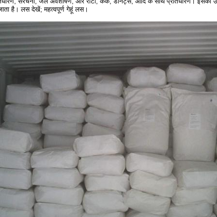
रतिधारण, संरचना, जल अवशोषण, और रोटी, केक, डोनट्स, आदि के साथ प्रतिधारण। इसका उपयो
जाता है। लस देखें; महत्वपूर्ण गेहूं लस।