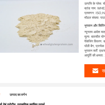
उत्पत्ति के प्लेस: 
ब्रांड नाम: WH
प्रमाणन: IS
मॉडल संख्या: पा
भुगतान और शिपिंग क
न्यूनतम आदेश मात
मूल्य: बातचीत योग
पैकेजिंग विवरण: क
पॉली बैग, प्रत्य
भुगतान शर्तें: एल/
आपूर्ति की क्षमता
स
ण
उत्पाद का वर्णन
ूर्ण गेहूं प्रोटीन
,
प्राकृतिक सुगंधित पदार्थ