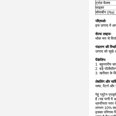
ट्रांस फैक्स
फाइबर
सोयाबीन (Na)
जीएमओः
इस उत्पाद में आ
शेल्फ लाइफः
थोक रूप से वितर
भंडारण की स्थित
उत्पाद को सूखे 
पैकेजिंगः
1. बहुस्तरीय का
2. बड़े पॉलीवॉव
3. खरीदार के वि
लेबलिंग और मार्क
भाषा, पैटर्न और
गेहूं ग्लूटेन प्
है।यह पानी में 
ध्रुवीयता स्तर 
लगभग 10% का ध्र
इसका परिणाम चिप