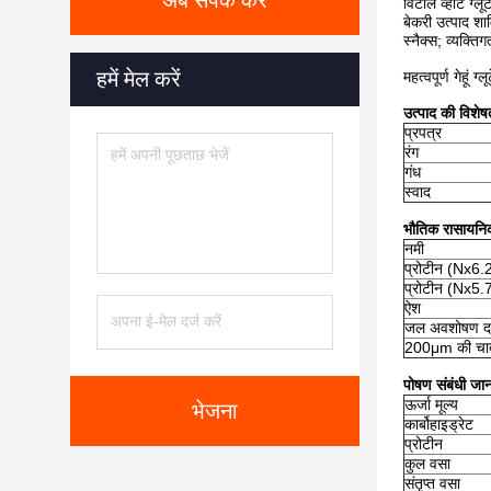
अब संपर्क करें
विटाल व्हीट ग्लू
बेकरी उत्पाद शा
स्नैक्स; व्यक्
हमें मेल करें
महत्वपूर्ण गेहूं
उत्पाद की विशेषत
प्रपत्र
रंग
गंध
स्वाद
भौतिक रासायनि
नमी
प्रोटीन (Nx6.
प्रोटीन (Nx5.
ऐश
जल अवशोषण द
200μm की चाद
पोषण संबंधी जान
ऊर्जा मूल्य
भेजना
कार्बोहाइड्रेट
प्रोटीन
कुल वसा
संतृप्त वसा