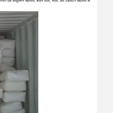
ग एक फॉर्मूलेशन सहायता, बांधने वाला, भराव, और टैबलेटिंग सहायता के